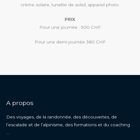
crème solaire, lunette de soleil, appareil photo.
PRIX
Pour une journée : 500 CHF
Pour une demi-journée 380 CHF
A propos
Des voyages, de la randonnée, des découvertes, de
l’escalade et de l’alpinisme, des formations et du coaching
…