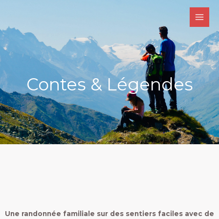
Aller
Main
au
Men
contenu
Contes & Légendes
Une randonnée familiale sur des sentiers faciles avec de